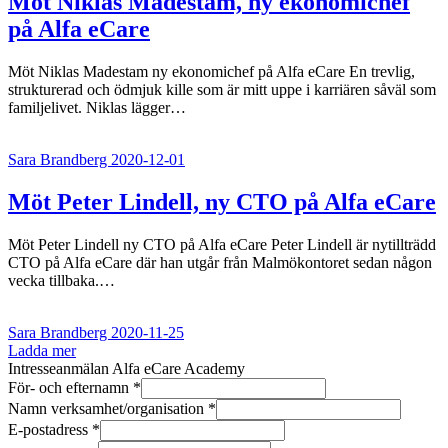
Möt Niklas Madestam, ny ekonomichef
på Alfa eCare
Möt Niklas Madestam ny ekonomichef på Alfa eCare En trevlig,
strukturerad och ödmjuk kille som är mitt uppe i karriären såväl som
familjelivet. Niklas lägger…
Sara Brandberg
2020-12-01
Möt Peter Lindell, ny CTO på Alfa eCare
Möt Peter Lindell ny CTO på Alfa eCare Peter Lindell är nytillträdd
CTO på Alfa eCare där han utgår från Malmökontoret sedan någon
vecka tillbaka.…
Sara Brandberg
2020-11-25
Ladda mer
Intresseanmälan Alfa eCare Academy
För- och efternamn
*
Namn verksamhet/organisation
*
E-postadress
*