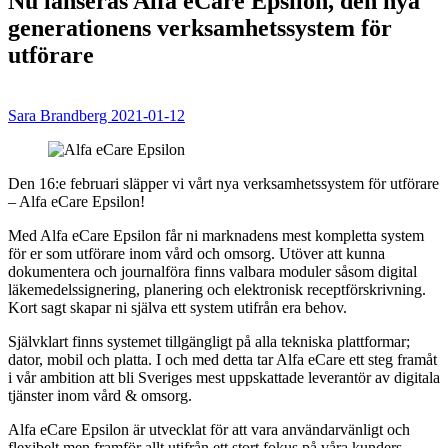
Nu lanseras Alfa eCare Epsilon, den nya
generationens verksamhetssystem för
utförare
Sara Brandberg
2021-01-12
Den 16:e februari släpper vi vårt nya verksamhetssystem för utförare
– Alfa eCare Epsilon!
Med Alfa eCare Epsilon får ni marknadens mest kompletta system
för er som utförare inom vård och omsorg. Utöver att kunna
dokumentera och journalföra finns valbara moduler såsom digital
läkemedelssignering, planering och elektronisk receptförskrivning.
Kort sagt skapar ni själva ett system utifrån era behov.
Självklart finns systemet tillgängligt på alla tekniska plattformar;
dator, mobil och platta. I och med detta tar Alfa eCare ett steg framåt
i vår ambition att bli Sveriges mest uppskattade leverantör av digitala
tjänster inom vård & omsorg.
Alfa eCare Epsilon är utvecklat för att vara användarvänligt och
flexibelt men framför allt utifrån ett stort fokus på våra kunders