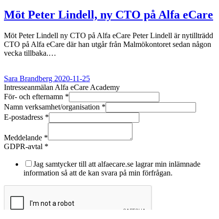
Möt Peter Lindell, ny CTO på Alfa eCare
Möt Peter Lindell ny CTO på Alfa eCare Peter Lindell är nytillträdd
CTO på Alfa eCare där han utgår från Malmökontoret sedan någon
vecka tillbaka.…
Sara Brandberg
2020-11-25
Intresseanmälan Alfa eCare Academy
För- och efternamn
*
Namn verksamhet/organisation
*
E-postadress
*
efternamn
E-
Meddelande
*
postadress
GDPR-avtal
*
Meddelande
Jag samtycker till att alfaecare.se lagrar min inlämnade
information så att de kan svara på min förfrågan.