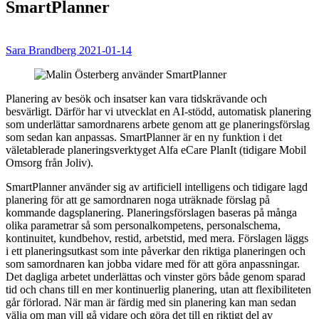
SmartPlanner
Sara Brandberg
2021-01-14
Planering av besök och insatser kan vara tidskrävande och
besvärligt. Därför har vi utvecklat en AI-stödd, automatisk planering
som underlättar samordnarens arbete genom att ge planeringsförslag
som sedan kan anpassas. SmartPlanner är en ny funktion i det
väletablerade planeringsverktyget Alfa eCare PlanIt (tidigare Mobil
Omsorg från Joliv).
SmartPlanner använder sig av artificiell intelligens och tidigare lagd
planering för att ge samordnaren noga uträknade förslag på
kommande dagsplanering. Planeringsförslagen baseras på många
olika parametrar så som personalkompetens, personalschema,
kontinuitet, kundbehov, restid, arbetstid, med mera. Förslagen läggs
i ett planeringsutkast som inte påverkar den riktiga planeringen och
som samordnaren kan jobba vidare med för att göra anpassningar.
Det dagliga arbetet underlättas och vinster görs både genom sparad
tid och chans till en mer kontinuerlig planering, utan att flexibiliteten
går förlorad. När man är färdig med sin planering kan man sedan
välja om man vill gå vidare och göra det till en riktigt del av