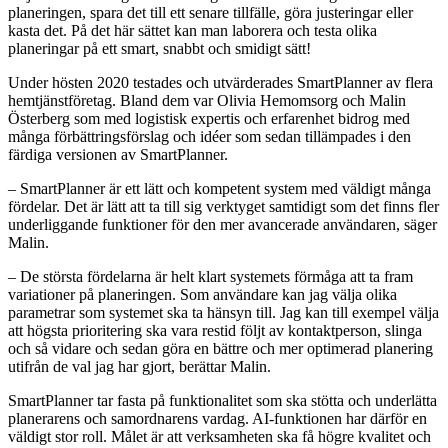
planeringen, spara det till ett senare tillfälle, göra justeringar eller
kasta det. På det här sättet kan man laborera och testa olika
planeringar på ett smart, snabbt och smidigt sätt!
Under hösten 2020 testades och utvärderades SmartPlanner av flera
hemtjänstföretag. Bland dem var Olivia Hemomsorg och Malin
Österberg som med logistisk expertis och erfarenhet bidrog med
många förbättringsförslag och idéer som sedan tillämpades i den
färdiga versionen av SmartPlanner.
– SmartPlanner är ett lätt och kompetent system med väldigt många
fördelar. Det är lätt att ta till sig verktyget samtidigt som det finns fler
underliggande funktioner för den mer avancerade användaren, säger
Malin.
– De största fördelarna är helt klart systemets förmåga att ta fram
variationer på planeringen. Som användare kan jag välja olika
parametrar som systemet ska ta hänsyn till. Jag kan till exempel välja
att högsta prioritering ska vara restid följt av kontaktperson, slinga
och så vidare och sedan göra en bättre och mer optimerad planering
utifrån de val jag har gjort, berättar Malin.
SmartPlanner tar fasta på funktionalitet som ska stötta och underlätta
planerarens och samordnarens vardag. AI-funktionen har därför en
väldigt stor roll. Målet är att verksamheten ska få högre kvalitet och