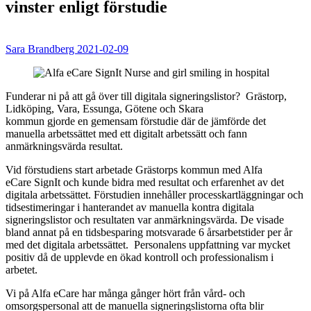
vinster enligt förstudie
Sara Brandberg
2021-02-09
Funderar ni på att gå över till digitala signeringslistor?
Grästorp,
Lidköping, Vara, Essunga, Götene och Skara
kommun gjorde en gemensam förstudie där de jämförde det
manuella arbetssättet med ett digitalt arbetssätt och fann
anmärkningsvärda resultat.
Vid förstudiens start arbetade Grästorps kommun med Alfa
eCare
SignIt
och kunde bidra med resultat och erfarenhet av det
digitala arbetssättet. Förstudien innehåller processkartläggningar och
tidsestimeringar i hanterandet av manuella kontra digitala
signeringslistor och resultaten var anmärkningsvärda. De visade
bland annat på en tidsbesparing motsvarade 6 årsarbetstider per år
med det digitala arbetssättet.
Personalens uppfattning var mycket
positiv då de upplevde en ökad kontroll och professionalism i
arbetet.
Vi på Alfa eCare har många gånger hört från vård- och
omsorgspersonal att de manuella signeringslistorna ofta blir