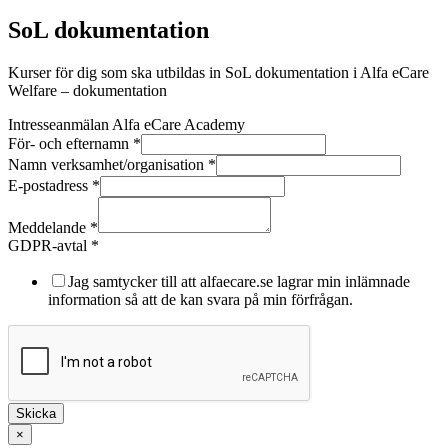
SoL dokumentation
Kurser för dig som ska utbildas in SoL dokumentation i Alfa eCare
Welfare – dokumentation
Intresseanmälan Alfa eCare Academy
För- och efternamn
*
Namn verksamhet/organisation
*
E-postadress
*
För-
Meddelande
Meddelande
*
GDPR-
GDPR-avtal
*
avtal
Jag samtycker till att alfaecare.se lagrar min inlämnade
information så att de kan svara på min förfrågan.
Skicka
×