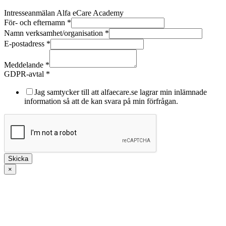
Intresseanmälan Alfa eCare Academy
För- och efternamn
*
Namn verksamhet/organisation
*
E-postadress
*
och
För-
Meddelande
*
Meddelande
GDPR-avtal
*
Jag samtycker till att alfaecare.se lagrar min inlämnade
information så att de kan svara på min förfrågan.
Skicka
×