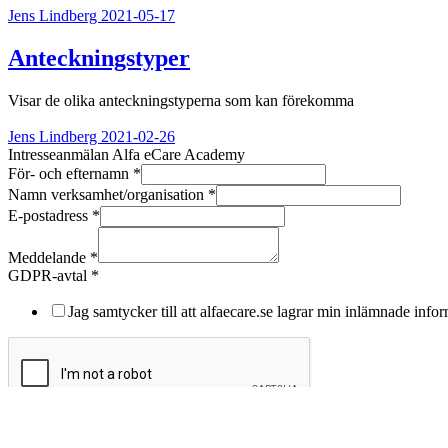
Jens Lindberg
2021-05-17
Anteckningstyper
Visar de olika anteckningstyperna som kan förekomma
Jens Lindberg
2021-02-26
Intresseanmälan Alfa eCare Academy
För- och efternamn
*
Namn verksamhet/organisation
*
Meddelande
E-postadress
*
och
E-
Meddelande
*
postadress
GDPR-avtal
*
Jag samtycker till att alfaecare.se lagrar min inlämnade info
Skicka
×