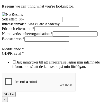
It seems we can’t find what you’re looking for.
Sök efter:
Intresseanmälan Alfa eCare Academy
För- och efternamn
*
Namn verksamhet/organisation
*
E-postadress
*
och
GDPR-
Meddelande
*
avtal
GDPR-avtal
*
För-
Jag samtycker till att alfaecare.se lagrar min inlämnade
information så att de kan svara på min förfrågan.
Skicka
×