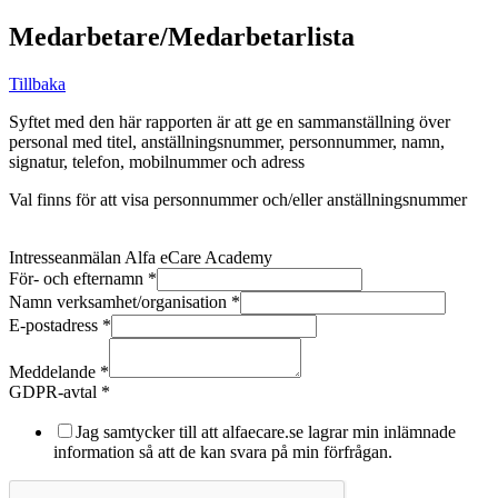
Medarbetare/Medarbetarlista
Tillbaka
Syftet med den här rapporten är att ge en sammanställning över
personal med titel, anställningsnummer, personnummer, namn,
signatur, telefon, mobilnummer och adress
Val finns för att visa personnummer och/eller anställningsnummer
Intresseanmälan Alfa eCare Academy
För- och efternamn
*
Namn verksamhet/organisation
*
E-postadress
*
Meddelande
*
E-
GDPR-avtal
*
postadress
och
Jag samtycker till att alfaecare.se lagrar min inlämnade
För-
information så att de kan svara på min förfrågan.